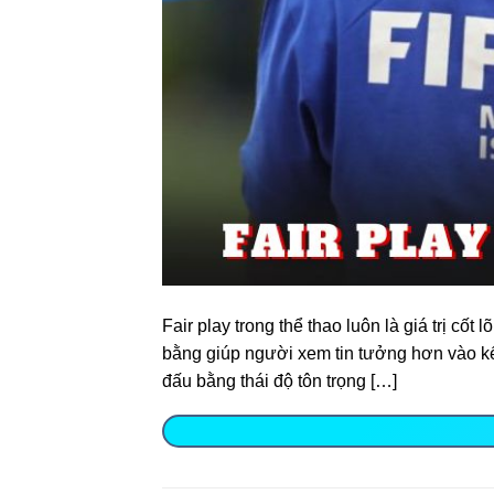
Fair play trong thể thao luôn là giá trị cốt
bằng giúp người xem tin tưởng hơn vào kết
đấu bằng thái độ tôn trọng […]