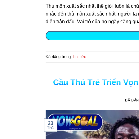
Thủ môn xuất sắc nhất thế giới luôn là c
nhắc đến thủ môn xuất sắc nhất, người ta
diện trận đấu. Vai trò của họ ngày càng qu
Đã đăng trong
Tin Tức
Cầu Thủ Trẻ Triển Vọ
ĐÃ ĐĂ
23
Th1