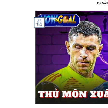
ĐÃ ĐĂ
23
Th1