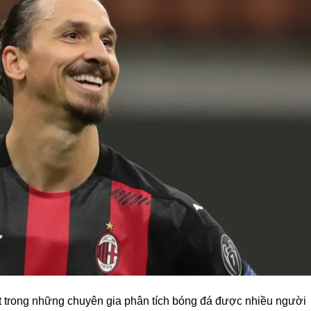
t trong những chuyên gia phân tích bóng đá được nhiều người