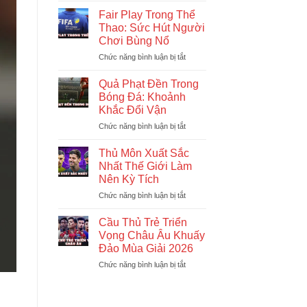
giả
Fair Play Trong Thể
Nowgoal
Thao: Sức Hút Người
Zlatan
Chơi Bùng Nổ
Ibrahimović
ở
Chức năng bình luận bị tắt
và
Fair
hành
Play
trình
Quả Phạt Đền Trong
Trong
xây
Bóng Đá: Khoảnh
Thể
dựng
Khắc Đổi Vận
Thao:
uy
ở
Chức năng bình luận bị tắt
Sức
tín
Quả
Hút
trong
Phạt
Người
cộng
Thủ Môn Xuất Sắc
Đền
Chơi
đồng
Nhất Thế Giới Làm
Trong
Bùng
dự
Nên Kỳ Tích
Bóng
Nổ
đoán
ở
Chức năng bình luận bị tắt
Đá:
bóng
Thủ
Khoảnh
đá
Môn
Khắc
Cầu Thủ Trẻ Triển
Xuất
Đổi
Vọng Châu Âu Khuấy
Sắc
Vận
Đảo Mùa Giải 2026
Nhất
ở
Chức năng bình luận bị tắt
Thế
Cầu
Giới
Thủ
Làm
Trẻ
Nên