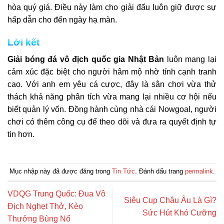
hòa quý giá. Điều này làm cho giải đấu luôn giữ được sự
hấp dẫn cho đến ngày hạ màn.
Lời kết
Giải bóng đá vô địch quốc gia Nhật Bản
luôn mang lại
cảm xúc đặc biệt cho người hâm mộ nhờ tính cạnh tranh
cao. Với anh em yêu cá cược, đây là sân chơi vừa thử
thách khả năng phân tích vừa mang lại nhiều cơ hội nếu
biết quản lý vốn. Đồng hành cùng nhà cái Nowgoal, người
chơi có thêm công cụ để theo dõi và đưa ra quyết định tự
tin hơn.
Mục nhập này đã được đăng trong
Tin Tức
. Đánh dấu trang
permalink
.
VDQG Trung Quốc: Đua Vô
Siêu Cup Châu Âu Là Gì?
Địch Nghẹt Thở, Kèo
Sức Hút Khó Cưỡng
Thưởng Bùng Nổ