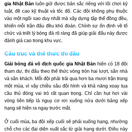
gia Nhật Bản
luôn giữ được bản sắc riêng với lối chơi kỷ
luật, đề cao kỹ thuật và tốc độ. Các đội không phụ thuộc
vào một ngôi sao duy nhất mà xây dựng tập thể đồng đều,
khiến mỗi trận đấu đều khó đoán. Chính sự ổn định về tổ
chức và triết lý bóng đá rõ ràng đã giúp giải đấu này được
đánh giá cao trong khu vực.
Cấu trúc và thể thức thi đấu
Giải bóng đá vô địch quốc gia Nhật Bản
hiện có 18 đội
tham dự, thi đấu theo thể thức vòng tròn hai lượt, sân nhà
và sân khách. Mỗi đội phải trải qua hơn ba mươi trận trong
một mùa, vì vậy chiều sâu đội hình và khả năng xoay tua
cầu thủ đóng vai trò rất quan trọng. Chỉ cần hụt hơi vài
vòng liên tiếp là nguy cơ rơi xuống nửa dưới bảng xếp
hạng sẽ hiện ra ngay trước mắt.
Ở cuối mùa, ba đội xếp cuối sẽ phải xuống hạng, nhường
chỗ cho các đại diện xuất sắc từ giải hạng dưới. Điều này