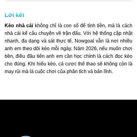
Lời kết
Kèo nhà cái
không chỉ là con số để tính tiền, mà là cách
nhà cái kể câu chuyện về trận đấu. Với hệ thống cập nhật
nhanh, đa dạng và sát thực tế, Nowgoal vẫn là nơi nhiều
anh em theo dõi kèo mỗi ngày. Năm 2026, nếu muốn chơi
bền, điều đầu tiên anh em cần học chính là cách đọc kèo
cho đúng. Khi hiểu kèo, cá cược thể thao sẽ không còn là
may rủi mà là cuộc chơi của phân tích và bản lĩnh.