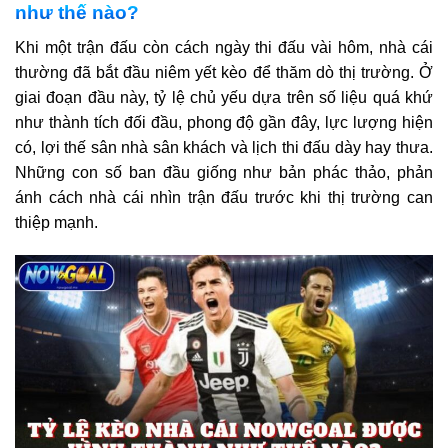
như thế nào?
Khi một trận đấu còn cách ngày thi đấu vài hôm, nhà cái
thường đã bắt đầu niêm yết kèo để thăm dò thị trường. Ở
giai đoạn đầu này, tỷ lệ chủ yếu dựa trên số liệu quá khứ
như thành tích đối đầu, phong độ gần đây, lực lượng hiện
có, lợi thế sân nhà sân khách và lịch thi đấu dày hay thưa.
Những con số ban đầu giống như bản phác thảo, phản
ánh cách nhà cái nhìn trận đấu trước khi thị trường can
thiệp mạnh.