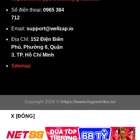
Số điện thoại:
0965 384
712
Email:
support@wellzap.io
Địa Chỉ:
152 Điện Biên
Phủ, Phường 6, Quận
3, TP. Hồ Chí Minh
Sitemap
Copyright 2026 ©
https://www.hypertribe.io/
X [ĐÓNG]