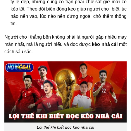
tỷ lệ đẹp, nhưng cũng có trận phải chờ sát giờ mới có
kèo tốt. Theo dõi biến động kèo giúp người chơi biết lúc
nào nên vào, lúc nào nên đứng ngoài chờ thêm thông
tin.
Người chơi thắng bền không phải là người gặp nhiều may
mắn nhất, mà là người hiểu và đọc được
kèo nhà cái
một
cách sâu sắc.
Lợi thế khi biết đọc kèo nhà cái