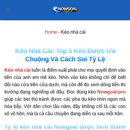
Chuyển
đến
nội
dung
Home
-
Kèo nhà cái
Kèo Nhà Cái: Top 5 Kèo Được Ưa
Chuộng Và Cách Soi Tỷ Lệ
Kèo nhà cái
luôn là điểm xuất phát cho mọi quyết định vào
tiền của anh em mê kèo. Nhìn vào kèo không chỉ để biết
đội nào cửa trên cửa dưới, mà còn để đo xem dòng tiền thị
trường đang nghiêng về đâu. Đọc đúng kèo
Nowgoal pro
giúp các bet thủ tránh được các pha dụ kèo nhìn ngon mà
hóa bẫy. Với dân chơi lâu năm, đây không chỉ là các con
số vô hồn, mà là cả câu chuyện đang diễn ra sau mỗi trận.
Tỷ lệ kèo nhà cái Nowgoal được hình thành