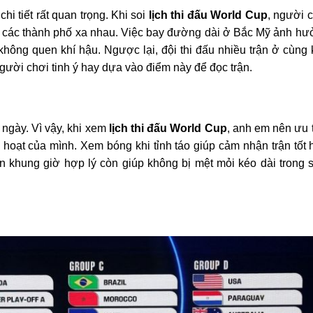
hi tiết rất quan trọng. Khi soi
lịch thi đấu World Cup
, người 
iữa các thành phố xa nhau. Việc bay đường dài ở Bắc Mỹ ảnh h
 không quen khí hậu. Ngược lại, đội thi đấu nhiều trận ở cùng
ười chơi tinh ý hay dựa vào điểm này để đọc trận.
 ngày. Vì vậy, khi xem
lịch thi đấu World Cup
, anh em nên ưu 
hoạt của mình. Xem bóng khi tỉnh táo giúp cảm nhận trận tốt
n khung giờ hợp lý còn giúp không bị mệt mỏi kéo dài trong 