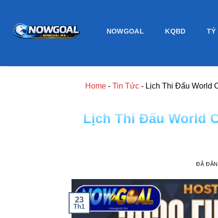
Chuyển
đến
nội
NOWGOAL
KQBD
TỶ
dung
Home
-
Tin Tức
-
Lịch Thi Đấu World 
Lịch Thi Đấu World 
ĐÃ ĐĂ
23
Th1