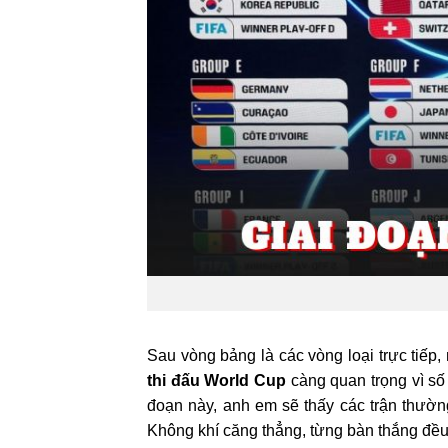
Sau vòng bảng là các vòng loại trực tiếp,
thi đấu World Cup
càng quan trọng vì số t
đoạn này, anh em sẽ thấy các trận thườn
Không khí căng thẳng, từng bàn thắng đều