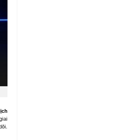
lịch
giai
dõi.