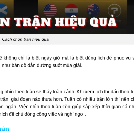
Cách chọn trận hiệu quả
 không chỉ là biết ngày giờ mà là biết dùng lịch để phục vụ 
h như bản đồ dẫn đường suốt mùa giải.
 nhìn theo tuần sẽ thấy toàn cảnh. Khi xem lịch thi đấu theo t
trận, giai đoạn nào thưa hơn. Tuần có nhiều trận lớn thì nên 
ian ngắn. Việc nhìn theo tuần còn giúp sắp xếp thời gian cá n
hích để chủ động công việc và nghỉ ngơi.
rận