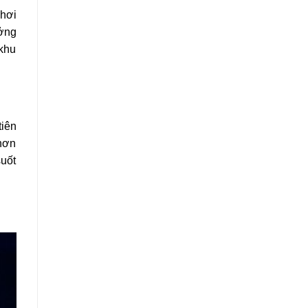
chơi
ưởng
 khu
tiên
 hơn
suốt