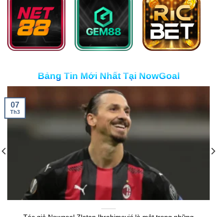
Không chỉ dừng ở livescore, nền tảng còn có bảng
kèo rõ ràng, biến động kèo theo thời gian thực và
nhiều trò chơi giải trí đi kèm. Cược thủ có thể vừa
xem diễn biến trận đấu, vừa soi thống kê và vào kèo
trên cùng một hệ thống.
Bảng Tin Mới Nhất Tại NowGoal
Điểm khác biệt lớn nằm ở khả năng lấy dữ liệu kèo
từ nhiều nguồn và cập nhật liên tục từng giây khi
trận đấu diễn ra. Nhờ vậy, anh em bet thủ dễ theo
07
Th3
dõi dòng tiền thị trường và nhận ra biến động quan
trọng trước khi quyết định đặt cược. Chính yếu tố
này khiến nhiều người chơi gắn bó lâu dài.
Nowgoal còn là một nền tảng cung cấp dữ liệu thể
thao trực tuyến nổi tiếng, đặc biệt được người hâm
mộ bóng đá quan tâm nhờ khả năng cập nhật tỷ số
trực tiếp, lịch thi đấu và thống kê trận đấu theo thời
gian thực. Trang web này theo dõi nhiều giải đấu