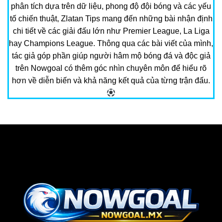
đều dùng thoải mái.
phân tích dựa trên dữ liệu, phong độ đội bóng và các yếu
tố chiến thuật, Zlatan Tips mang đến những bài nhận định
Đặc điểm nổi bật của hệ thống Nowgoal
chi tiết về các giải đấu lớn như Premier League, La Liga
hay Champions League. Thông qua các bài viết của mình,
tác giả góp phần giúp người hâm mộ bóng đá và độc giả
trên Nowgoal có thêm góc nhìn chuyên môn để hiểu rõ
hơn về diễn biến và khả năng kết quả của từng trận đấu.
Đặc điểm nổi bật của hệ thống Nowgoal
Hệ thống
Nowgoal
được xây dựng theo hướng
phục vụ anh em mê kèo một cách thực tế, dễ dùng
và cập nhật nhanh, giúp người chơi không bị tụt
nhịp khi theo dõi trận đấu hay đặt cược.