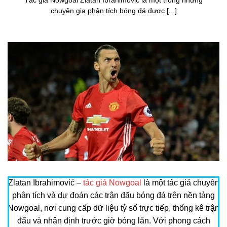
Tác giả Nowgoal Zlatan Ibrahimović là một trong những
lớn trên thế giới, bao gồm cả các sự kiện hàng đầu
chuyên gia phân tích bóng đá được [...]
như
World Cup
, giải đấu bóng đá quốc tế danh giá
nhất do FIFA tổ chức và thu hút hàng tỷ người xem
trên toàn cầu. Bên cạnh việc cung cấp thông tin thể
thao, người dùng đôi khi cũng tìm hiểu thêm về các
hệ thống quản lý doanh nghiệp và tổ chức chính
thức, chẳng hạn như
Companies House
, cơ quan
đăng ký doanh nghiệp của Vương quốc Anh. Ngoài
ra, trong lĩnh vực giải trí và cá cược hợp pháp, các
tổ chức quản lý như
PAGCOR
tại Philippines cũng
thường được nhắc đến như một ví dụ về cơ quan
giám sát hoạt động game và casino.
Ngoài ra, giao diện được thiết kế trực quan, dễ nhìn.
Dù dữ liệu nhiều, người dùng vẫn nắm nhanh tỷ số,
Zlatan Ibrahimović –
tác giả Nowgoal
là một tác giả chuyên
kèo chính, kèo phụ và các thống kê quan trọng chỉ
phân tích và dự đoán các trận đấu bóng đá trên nền tảng
sau vài thao tác. Các mục được sắp xếp gọn gàng,
Nowgoal, nơi cung cấp dữ liệu tỷ số trực tiếp, thống kê trận
không rối mắt nên cả người mới lẫn bet thủ lâu năm
đấu và nhận định trước giờ bóng lăn. Với phong cách