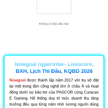
Không có trận đấu nào
Nowgoal hypertribe– Livescore,
BXH, Lịch Thi Đấu, KQBD 2026
Nowgoal
được thành lập năm 2017 với trụ sở đặt
tại một trung tâm công nghệ lớn ở châu Á và hoạt
động dưới sự bảo trợ của PAGCOR cùng Curacao
E Gaming. Hệ thống duy trì mức doanh thu tăng
trưởng đều qua từng năm nhờ lượng người dùng