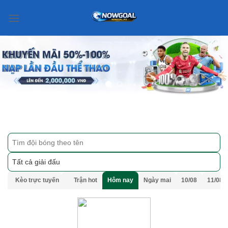
Chuyển
đến
nội
dung
Tất cả giải đấu
Kèo trực tuyến
Trận hot
Hôm nay
Ngày mai
10/08
11/08