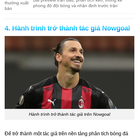
thường xuất
phong độ đội bóng và nhận định trước trận
bản
4. Hành trình trở thành tác giả Nowgoal
Hành trình trở thành tác giả trên Nowgoal
Để trở thành một tác giả trên nền tảng phân tích bóng đá