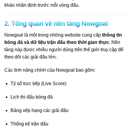
khảo nhận định trước mỗi vòng đấu.
2. Tổng quan về nền tảng Nowgoal
Nowgoal là một trong những website cung cấp
thông tin
bóng đá và dữ liệu trận đấu theo thời gian thực
. Nền
tảng này được nhiều người dùng trên thế giới truy cập để
theo dõi các giải đấu lớn.
Các tính năng chính của Nowgoal bao gồm:
Tỷ số trực tiếp (Live Score)
Lịch thi đấu bóng đá
Bảng xếp hạng các giải đấu
Thống kê trận đấu