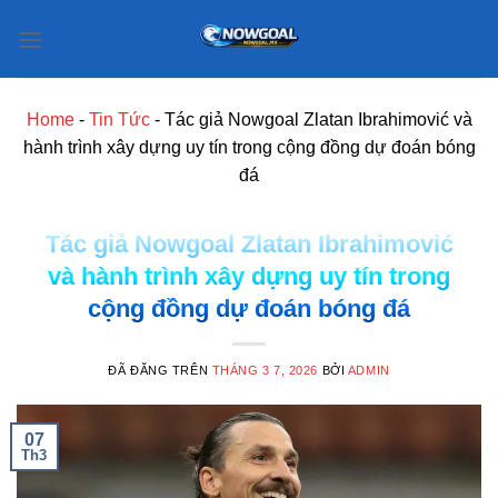
Chuyển
đến
nội
dung
Home
-
Tin Tức
-
Tác giả Nowgoal Zlatan Ibrahimović và
hành trình xây dựng uy tín trong cộng đồng dự đoán bóng
đá
Tác giả Nowgoal Zlatan Ibrahimović
và hành trình xây dựng uy tín trong
cộng đồng dự đoán bóng đá
ĐÃ ĐĂNG TRÊN
THÁNG 3 7, 2026
BỞI
ADMIN
07
Th3