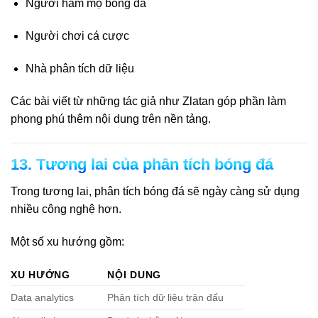
Người hâm mộ bóng đá
Người chơi cá cược
Nhà phân tích dữ liệu
Các bài viết từ những tác giả như Zlatan góp phần làm
phong phú thêm nội dung trên nền tảng.
13. Tương lai của phân tích bóng đá
Trong tương lai, phân tích bóng đá sẽ ngày càng sử dụng
nhiều công nghệ hơn.
Một số xu hướng gồm:
XU HƯỚNG
NỘI DUNG
Data analytics
Phân tích dữ liệu trận đấu