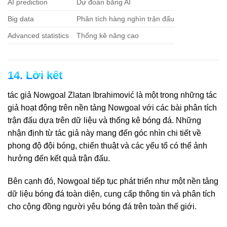
AI prediction
Dự đoán bằng AI
Big data
Phân tích hàng nghìn trận đấu
Advanced statistics
Thống kê nâng cao
14. Lời kết
tác giả Nowgoal Zlatan Ibrahimović là một trong những tác
giả hoạt động trên nền tảng Nowgoal với các bài phân tích
trận đấu dựa trên dữ liệu và thống kê bóng đá. Những
nhận định từ tác giả này mang đến góc nhìn chi tiết về
phong độ đội bóng, chiến thuật và các yếu tố có thể ảnh
hưởng đến kết quả trận đấu.
Bên cạnh đó, Nowgoal tiếp tục phát triển như một nền tảng
dữ liệu bóng đá toàn diện, cung cấp thông tin và phân tích
cho cộng đồng người yêu bóng đá trên toàn thế giới.