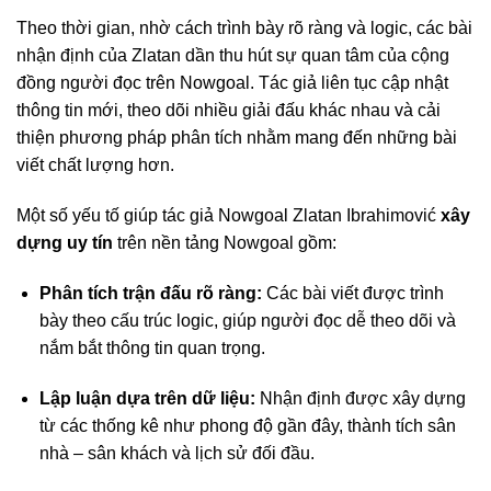
Theo thời gian, nhờ cách trình bày rõ ràng và logic, các bài
nhận định của Zlatan dần thu hút sự quan tâm của cộng
đồng người đọc trên Nowgoal. Tác giả liên tục cập nhật
thông tin mới, theo dõi nhiều giải đấu khác nhau và cải
thiện phương pháp phân tích nhằm mang đến những bài
viết chất lượng hơn.
Một số yếu tố giúp tác giả Nowgoal Zlatan Ibrahimović
xây
dựng uy tín
trên nền tảng Nowgoal gồm:
Phân tích trận đấu rõ ràng:
Các bài viết được trình
bày theo cấu trúc logic, giúp người đọc dễ theo dõi và
nắm bắt thông tin quan trọng.
Lập luận dựa trên dữ liệu:
Nhận định được xây dựng
từ các thống kê như phong độ gần đây, thành tích sân
nhà – sân khách và lịch sử đối đầu.