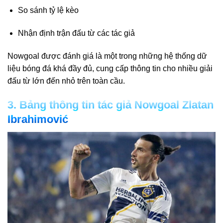
So sánh tỷ lệ kèo
Nhận định trận đấu từ các tác giả
Nowgoal được đánh giá là một trong những hệ thống dữ
liệu bóng đá khá đầy đủ, cung cấp thông tin cho nhiều giải
đấu từ lớn đến nhỏ trên toàn cầu.
3. Bảng thông tin tác giả Nowgoal Zlatan
Ibrahimović