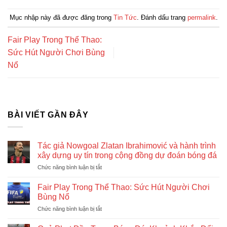
Mục nhập này đã được đăng trong
Tin Tức
. Đánh dấu trang
permalink
.
Fair Play Trong Thể Thao:
Sức Hút Người Chơi Bùng
Nổ
BÀI VIẾT GẦN ĐÂY
Tác giả Nowgoal Zlatan Ibrahimović và hành trình
xây dựng uy tín trong cộng đồng dự đoán bóng đá
ở
Chức năng bình luận bị tắt
Tác
giả
Fair Play Trong Thể Thao: Sức Hút Người Chơi
Nowgoal
Bùng Nổ
Zlatan
ở
Chức năng bình luận bị tắt
Ibrahimović
Fair
và
Play