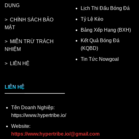
DỤNG
Lịch Thi Đấu Bóng Đá
Tỷ Lệ Kèo
> CHÍNH SÁCH BẢO
MẬT
Bảng Xếp Hạng (BXH)
Kết Quả Bóng Đá
> MIỄN TRỪ TRÁCH
(KQBD)
NHIỆM
Tin Tức Nowgoal
> LIÊN HỆ
LIÊN HỆ
Tên Doanh Nghiệp:
https://www.hypertribe.io/
Website:
https://www.hypertribe.io/@gmail.com