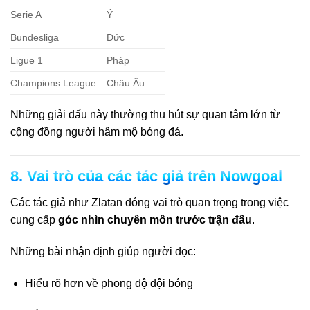
Serie A
Ý
Bundesliga
Đức
Ligue 1
Pháp
Champions League
Châu Âu
Những giải đấu này thường thu hút sự quan tâm lớn từ
cộng đồng người hâm mộ bóng đá.
8. Vai trò của các tác giả trên Nowgoal
Các tác giả như Zlatan đóng vai trò quan trọng trong việc
cung cấp
góc nhìn chuyên môn trước trận đấu
.
Những bài nhận định giúp người đọc:
Hiểu rõ hơn về phong độ đội bóng