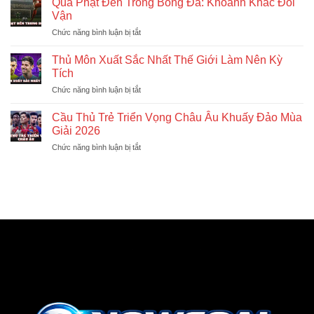
hành
Quả Phạt Đền Trong Bóng Đá: Khoảnh Khắc Đổi
Trong
trình
Vận
Thể
xây
ở
Chức năng bình luận bị tắt
Thao:
dựng
Quả
Sức
uy
Phạt
Hút
Thủ Môn Xuất Sắc Nhất Thế Giới Làm Nên Kỳ
tín
Đền
Người
Tích
trong
Trong
Chơi
cộng
ở
Chức năng bình luận bị tắt
Bóng
Bùng
đồng
Thủ
Đá:
Nổ
dự
Môn
Khoảnh
Cầu Thủ Trẻ Triển Vọng Châu Âu Khuấy Đảo Mùa
đoán
Xuất
Khắc
Giải 2026
bóng
Sắc
Đổi
đá
ở
Chức năng bình luận bị tắt
Nhất
Vận
Cầu
Thế
Thủ
Giới
Trẻ
Làm
Triển
Nên
Vọng
Kỳ
Châu
Tích
Âu
Khuấy
Đảo
Mùa
Giải
2026