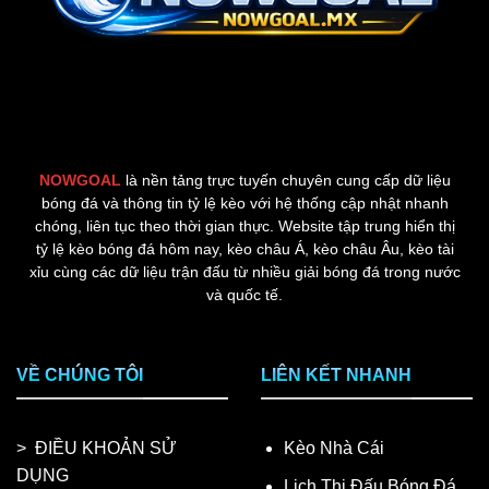
NOWGOAL
là nền tảng trực tuyến chuyên cung cấp dữ liệu
bóng đá và thông tin tỷ lệ kèo với hệ thống cập nhật nhanh
chóng, liên tục theo thời gian thực. Website tập trung hiển thị
tỷ lệ kèo bóng đá hôm nay, kèo châu Á, kèo châu Âu, kèo tài
xỉu cùng các dữ liệu trận đấu từ nhiều giải bóng đá trong nước
và quốc tế.
VỀ CHÚNG TÔI
LIÊN KẾT NHANH
> ĐIỀU KHOẢN SỬ
Kèo Nhà Cái
DỤNG
Lịch Thi Đấu Bóng Đá