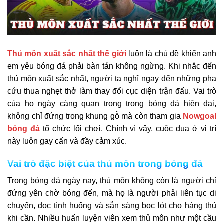
Thủ môn xuất sắc nhất thế giới
luôn là chủ đề khiến anh
em yêu bóng đá phải bàn tán không ngừng. Khi nhắc đến
thủ môn xuất sắc nhất, người ta nghĩ ngay đến những pha
cứu thua nghẹt thở làm thay đổi cục diện trận đấu. Vai trò
của họ ngày càng quan trọng trong bóng đá hiện đại,
không chỉ đứng trong khung gỗ mà còn tham gia
Nowgoal
bóng đá
tổ chức lối chơi. Chính vì vậy, cuộc đua ở vị trí
này luôn gay cấn và đầy cảm xúc.
Vai trò đặc biệt của thủ môn trong bóng đá
Trong bóng đá ngày nay, thủ môn không còn là người chỉ
đứng yên chờ bóng đến, mà họ là người phải liên tục di
chuyển, đọc tình huống và sẵn sàng bọc lót cho hàng thủ
khi cần. Nhiều huấn luyện viên xem thủ môn như một cầu