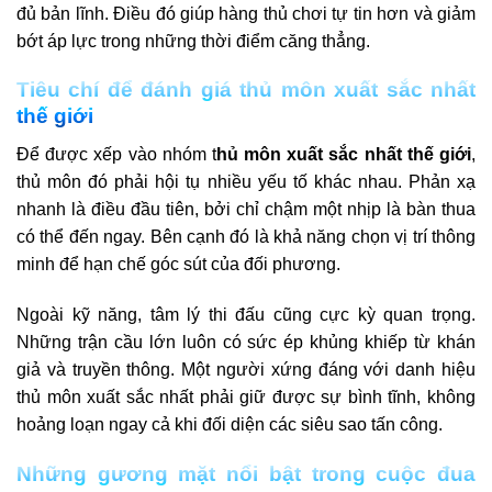
đủ bản lĩnh. Điều đó giúp hàng thủ chơi tự tin hơn và giảm
bớt áp lực trong những thời điểm căng thẳng.
Tiêu chí để đánh giá thủ môn xuất sắc nhất
thế giới
Để được xếp vào nhóm t
hủ môn xuất sắc nhất thế giới
,
thủ môn đó phải hội tụ nhiều yếu tố khác nhau. Phản xạ
nhanh là điều đầu tiên, bởi chỉ chậm một nhịp là bàn thua
có thể đến ngay. Bên cạnh đó là khả năng chọn vị trí thông
minh để hạn chế góc sút của đối phương.
Ngoài kỹ năng, tâm lý thi đấu cũng cực kỳ quan trọng.
Những trận cầu lớn luôn có sức ép khủng khiếp từ khán
giả và truyền thông. Một người xứng đáng với danh hiệu
thủ môn xuất sắc nhất phải giữ được sự bình tĩnh, không
hoảng loạn ngay cả khi đối diện các siêu sao tấn công.
Những gương mặt nổi bật trong cuộc đua