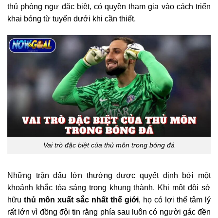
thủ phòng ngự đặc biệt, có quyền tham gia vào cách triển
khai bóng từ tuyến dưới khi cần thiết.
Vai trò đặc biệt của thủ môn trong bóng đá
Những trận đấu lớn thường được quyết định bởi một
khoảnh khắc tỏa sáng trong khung thành. Khi một đội sở
hữu
thủ môn xuất sắc nhất thế giới
, họ có lợi thế tâm lý
rất lớn vì đồng đội tin rằng phía sau luôn có người gác đền