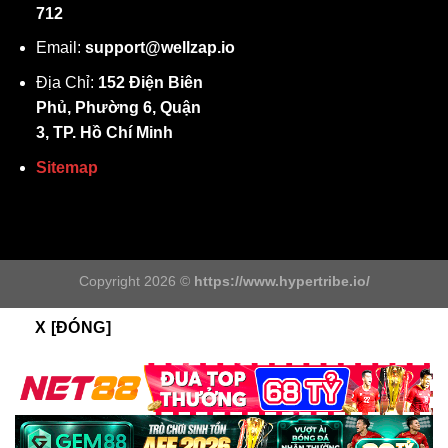
712
Email:
support@wellzap.io
Địa Chỉ:
152 Điện Biên
Phủ, Phường 6, Quận
3, TP. Hồ Chí Minh
Sitemap
Copyright 2026 ©
https://www.hypertribe.io/
X [ĐÓNG]