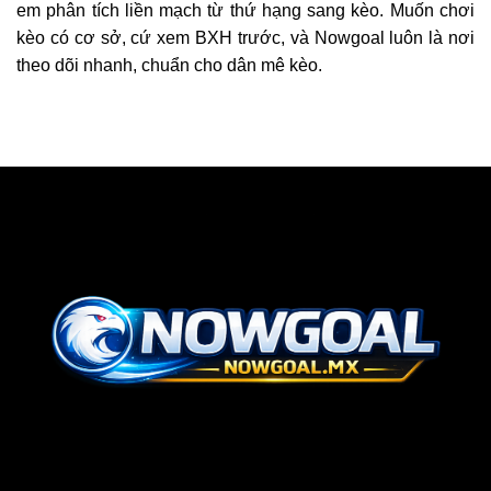
em phân tích liền mạch từ thứ hạng sang kèo. Muốn chơi
kèo có cơ sở, cứ xem BXH trước, và Nowgoal luôn là nơi
theo dõi nhanh, chuẩn cho dân mê kèo.