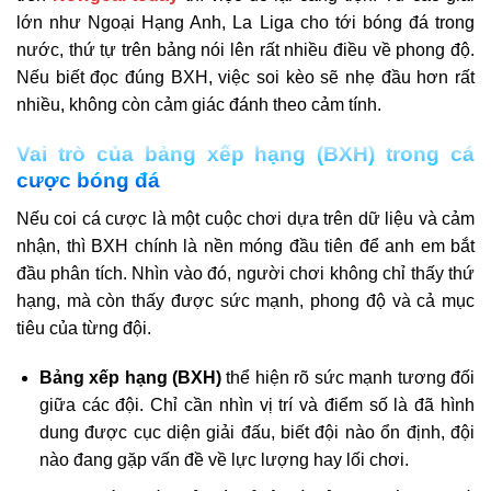
lớn như Ngoại Hạng Anh, La Liga cho tới bóng đá trong
nước, thứ tự trên bảng nói lên rất nhiều điều về phong độ.
Nếu biết đọc đúng BXH, việc soi kèo sẽ nhẹ đầu hơn rất
nhiều, không còn cảm giác đánh theo cảm tính.
Vai trò của bảng xếp hạng (BXH) trong cá
cược bóng đá
Nếu coi cá cược là một cuộc chơi dựa trên dữ liệu và cảm
nhận, thì BXH chính là nền móng đầu tiên để anh em bắt
đầu phân tích. Nhìn vào đó, người chơi không chỉ thấy thứ
hạng, mà còn thấy được sức mạnh, phong độ và cả mục
tiêu của từng đội.
Bảng xếp hạng (BXH)
thể hiện rõ sức mạnh tương đối
giữa các đội. Chỉ cần nhìn vị trí và điểm số là đã hình
dung được cục diện giải đấu, biết đội nào ổn định, đội
nào đang gặp vấn đề về lực lượng hay lối chơi.