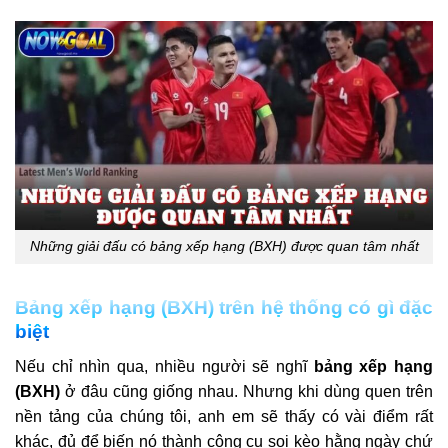
Những giải đấu có bảng xếp hạng (BXH) được quan tâm nhất
Bảng xếp hạng (BXH) trên hệ thống có gì đặc
biệt
Nếu chỉ nhìn qua, nhiều người sẽ nghĩ
bảng xếp hạng
(BXH)
ở đâu cũng giống nhau. Nhưng khi dùng quen trên
nền tảng của chúng tôi, anh em sẽ thấy có vài điểm rất
khác, đủ để biến nó thành công cụ soi kèo hằng ngày chứ