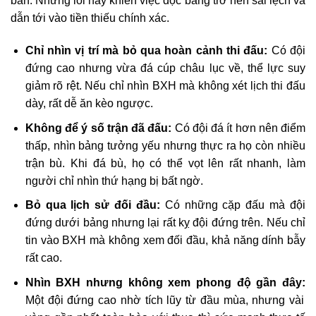
bản. Những lỗi này khiến việc đọc bảng trở nên sai lệch và
dẫn tới vào tiền thiếu chính xác.
Chỉ nhìn vị trí mà bỏ qua hoàn cảnh thi đấu:
Có đội
đứng cao nhưng vừa đá cúp châu lục về, thể lực suy
giảm rõ rệt. Nếu chỉ nhìn BXH mà không xét lịch thi đấu
dày, rất dễ ăn kèo ngược.
Không để ý số trận đã đấu:
Có đội đá ít hơn nên điểm
thấp, nhìn bảng tưởng yếu nhưng thực ra họ còn nhiều
trận bù. Khi đá bù, họ có thể vọt lên rất nhanh, làm
người chỉ nhìn thứ hạng bị bất ngờ.
Bỏ qua lịch sử đối đầu:
Có những cặp đấu mà đội
đứng dưới bảng nhưng lại rất kỵ đội đứng trên. Nếu chỉ
tin vào BXH mà không xem đối đầu, khả năng dính bẫy
rất cao.
Nhìn BXH nhưng không xem phong độ gần đây:
Một đội đứng cao nhờ tích lũy từ đầu mùa, nhưng vài