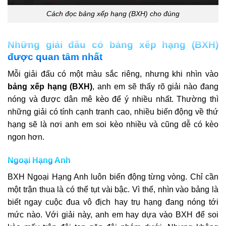
Cách đọc bảng xếp hạng (BXH) cho đúng
Những giải đấu có bảng xếp hạng (BXH)
được quan tâm nhất
Mỗi giải đấu có một màu sắc riêng, nhưng khi nhìn vào
bảng xếp hạng (BXH)
, anh em sẽ thấy rõ giải nào đang
nóng và được dân mê kèo để ý nhiều nhất. Thường thì
những giải có tính cạnh tranh cao, nhiều biến động về thứ
hạng sẽ là nơi anh em soi kèo nhiều và cũng dễ có kèo
ngon hơn.
Ngoại Hạng Anh
BXH Ngoại Hạng Anh luôn biến động từng vòng. Chỉ cần
một trận thua là có thể tụt vài bậc. Vì thế, nhìn vào bảng là
biết ngay cuộc đua vô địch hay trụ hạng đang nóng tới
mức nào. Với giải này, anh em hay dựa vào BXH để soi