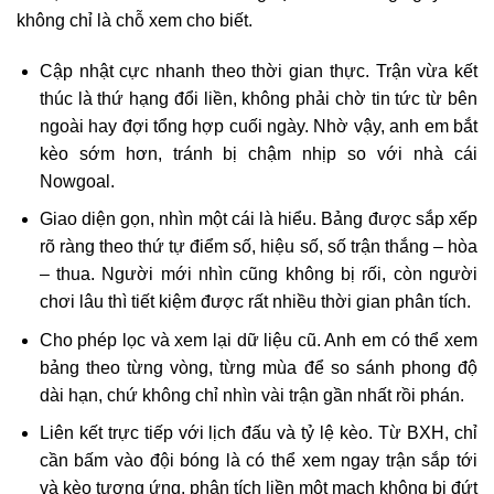
không chỉ là chỗ xem cho biết.
Cập nhật cực nhanh theo thời gian thực. Trận vừa kết
thúc là thứ hạng đổi liền, không phải chờ tin tức từ bên
ngoài hay đợi tổng hợp cuối ngày. Nhờ vậy, anh em bắt
kèo sớm hơn, tránh bị chậm nhịp so với nhà cái
Nowgoal.
Giao diện gọn, nhìn một cái là hiểu. Bảng được sắp xếp
rõ ràng theo thứ tự điểm số, hiệu số, số trận thắng – hòa
– thua. Người mới nhìn cũng không bị rối, còn người
chơi lâu thì tiết kiệm được rất nhiều thời gian phân tích.
Cho phép lọc và xem lại dữ liệu cũ. Anh em có thể xem
bảng theo từng vòng, từng mùa để so sánh phong độ
dài hạn, chứ không chỉ nhìn vài trận gần nhất rồi phán.
Liên kết trực tiếp với lịch đấu và tỷ lệ kèo. Từ BXH, chỉ
cần bấm vào đội bóng là có thể xem ngay trận sắp tới
và kèo tương ứng, phân tích liền một mạch không bị đứt