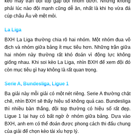
kèo mấy trận đội top gặp đội nhóm dưới. Nhưng không
phải lúc nào đội mạnh cũng dễ ăn, nhất là khi họ vừa đá
cúp châu Âu về mệt mỏi.
La Liga
BXH La Liga thường chia rõ hai nhóm. Một nhóm đua vô
địch và nhóm giữa bảng ít mục tiêu hơn. Những trận giữa
hai nhóm này thường rất khó đoán vì động lực không
giống nhau. Khi soi kèo La Liga, nhìn BXH để xem đội đó
còn mục tiêu gì hay không là rất quan trọng.
Serie A, Bundesliga, Ligue 1
Ba giải này mỗi giải có một nét riêng. Serie A thường chặt
chẽ, nhìn BXH sẽ thấy hiệu số không quá cao. Bundesliga
thì nhiều bàn thắng, đội top thường có hiệu số rất đẹp.
Ligue 1 lại hay có bất ngờ ở nhóm giữa bảng. Dựa vào
BXH, anh em có thể đoán được phong cách thi đấu chung
của giải để chọn kèo tài xỉu hợp lý.