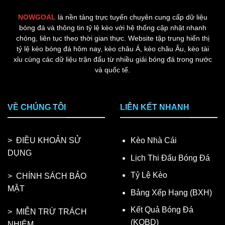
NOWGOAL
là nền tảng trực tuyến chuyên cung cấp dữ liệu
bóng đá và thông tin tỷ lệ kèo với hệ thống cập nhật nhanh
chóng, liên tục theo thời gian thực. Website tập trung hiển thị
tỷ lệ kèo bóng đá hôm nay, kèo châu Á, kèo châu Âu, kèo tài
xỉu cùng các dữ liệu trận đấu từ nhiều giải bóng đá trong nước
và quốc tế.
VỀ CHÚNG TÔI
LIÊN KẾT NHANH
> ĐIỀU KHOẢN SỬ
Kèo Nhà Cái
DỤNG
Lịch Thi Đấu Bóng Đá
Tỷ Lệ Kèo
> CHÍNH SÁCH BẢO
MẬT
Bảng Xếp Hạng (BXH)
Kết Quả Bóng Đá
> MIỄN TRỪ TRÁCH
(KQBD)
NHIỆM