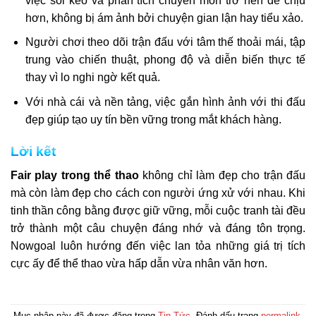
việc soi kèo và phân tích chuyên môn trở nên dễ chịu
hơn, không bị ám ảnh bởi chuyện gian lận hay tiểu xảo.
Người chơi theo dõi trận đấu với tâm thế thoải mái, tập
trung vào chiến thuật, phong độ và diễn biến thực tế
thay vì lo nghi ngờ kết quả.
Với nhà cái và nền tảng, việc gắn hình ảnh với thi đấu
đẹp giúp tạo uy tín bền vững trong mắt khách hàng.
Lời kết
Fair play trong thể thao
không chỉ làm đẹp cho trận đấu
mà còn làm đẹp cho cách con người ứng xử với nhau. Khi
tinh thần công bằng được giữ vững, mỗi cuộc tranh tài đều
trở thành một câu chuyện đáng nhớ và đáng tôn trọng.
Nowgoal luôn hướng đến việc lan tỏa những giá trị tích
cực ấy để thể thao vừa hấp dẫn vừa nhân văn hơn.
Mục nhập này đã được đăng trong
Tin Tức
. Đánh dấu trang
permalink
.