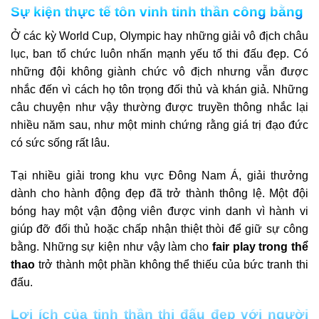
Sự kiện thực tế tôn vinh tinh thần công bằng
Ở các kỳ World Cup, Olympic hay những giải vô địch châu
lục, ban tổ chức luôn nhấn mạnh yếu tố thi đấu đẹp. Có
những đội không giành chức vô địch nhưng vẫn được
nhắc đến vì cách họ tôn trọng đối thủ và khán giả. Những
câu chuyện như vậy thường được truyền thông nhắc lại
nhiều năm sau, như một minh chứng rằng giá trị đạo đức
có sức sống rất lâu.
Tại nhiều giải trong khu vực Đông Nam Á, giải thưởng
dành cho hành động đẹp đã trở thành thông lệ. Một đội
bóng hay một vận động viên được vinh danh vì hành vi
giúp đỡ đối thủ hoặc chấp nhận thiệt thòi để giữ sự công
bằng. Những sự kiện như vậy làm cho
fair play trong thể
thao
trở thành một phần không thể thiếu của bức tranh thi
đấu.
Lợi ích của tinh thần thi đấu đẹp với người