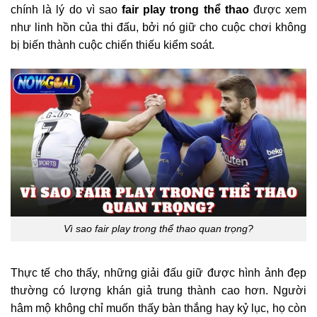
chính là lý do vì sao
fair play trong thể thao
được xem
như linh hồn của thi đấu, bởi nó giữ cho cuộc chơi không
bị biến thành cuộc chiến thiếu kiểm soát.
Vì sao fair play trong thể thao quan trọng?
Thực tế cho thấy, những giải đấu giữ được hình ảnh đẹp
thường có lượng khán giả trung thành cao hơn. Người
hâm mộ không chỉ muốn thấy bàn thắng hay kỷ lục, họ còn