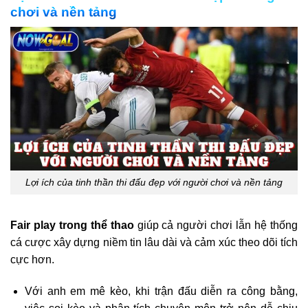
chơi và nền tảng
Lợi ích của tinh thần thi đấu đẹp với người chơi và nền tảng
Fair play trong thể thao
giúp cả người chơi lẫn hệ thống
cá cược xây dựng niềm tin lâu dài và cảm xúc theo dõi tích
cực hơn.
Với anh em mê kèo, khi trận đấu diễn ra công bằng,