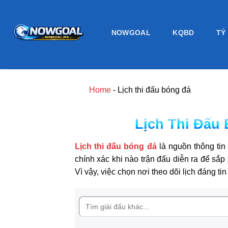
Chuyển
đến
nội
NOWGOAL
KQBD
TỶ
dung
Home
-
Lịch thi đấu bóng đá
Lịch Thi Đấu
Lịch thi đấu bóng đá
là nguồn thông tin
chính xác khi nào trận đấu diễn ra để sắp
Vì vậy, việc chọn nơi theo dõi lịch đáng ti