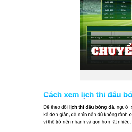
Cách xem lịch thi đấu b
Để theo dõi
lịch thi đấu bóng đá
, người 
kế đơn giản, dễ nhìn nên dù không rành c
vì thế trở nên nhanh và gọn hơn rất nhiều.