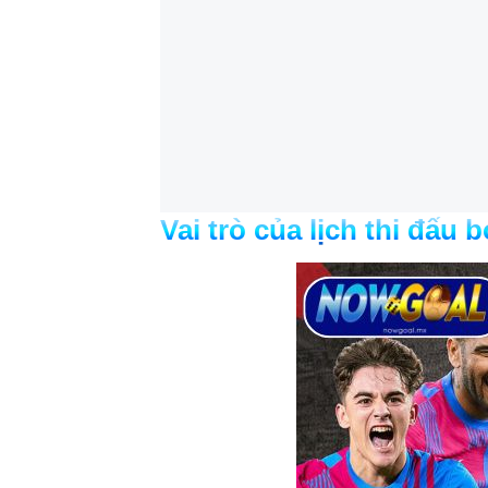
Vai trò của lịch thi đấu