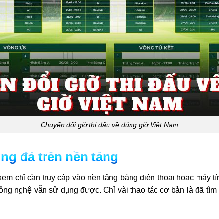
Chuyển đổi giờ thi đấu về đúng giờ Việt Nam
óng đá trên nền tảng
xem chỉ cần truy cập vào nền tảng bằng điện thoại hoặc máy tính
ông nghệ vẫn sử dụng được. Chỉ vài thao tác cơ bản là đã tìm r