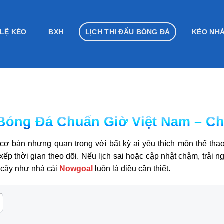
 LỆ KÈO
BXH
LỊCH THI ĐẤU BÓNG ĐÁ
KÈO NHÀ
 Bóng Đá Chuẩn Giờ Việt Nam – Ch
 cơ bản nhưng quan trọng với bất kỳ ai yêu thích môn thể thao
 xếp thời gian theo dõi. Nếu lịch sai hoặc cập nhật chậm, trả
n cậy như nhà cái
Nowgoal
luôn là điều cần thiết.