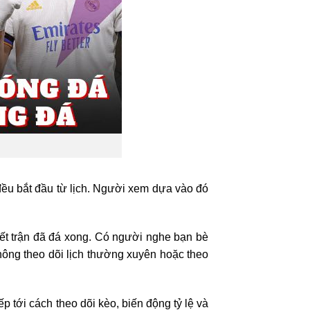
 đều bắt đầu từ lịch. Người xem dựa vào đó
 biết trận đã đá xong. Có người nghe bạn bè
hông theo dõi lịch thường xuyên hoặc theo
 tới cách theo dõi kèo, biến động tỷ lệ và