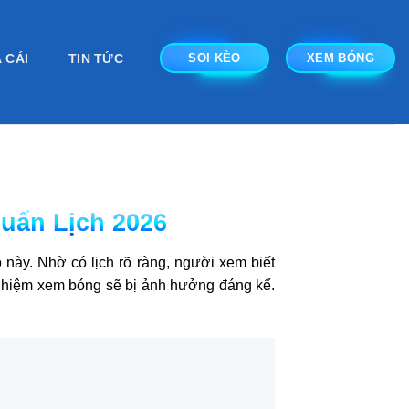
 CÁI
TIN TỨC
SOI KÈO
XEM BÓNG
uẩn Lịch 2026
 này. Nhờ có lịch rõ ràng, người xem biết
i nghiệm xem bóng sẽ bị ảnh hưởng đáng kể.