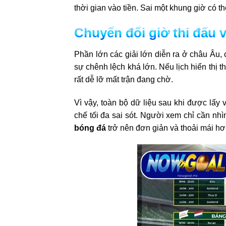
thời gian vào tiền. Sai một khung giờ có t
Chuyển đổi giờ thi đấu 
Phần lớn các giải lớn diễn ra ở châu Âu,
sự chênh lệch khá lớn. Nếu lịch hiển thị t
rất dễ lỡ mất trận đang chờ.
Vì vậy, toàn bộ dữ liệu sau khi được lấy
chế tối đa sai sót. Người xem chỉ cần nhì
bóng đá
trở nên đơn giản và thoải mái hơ