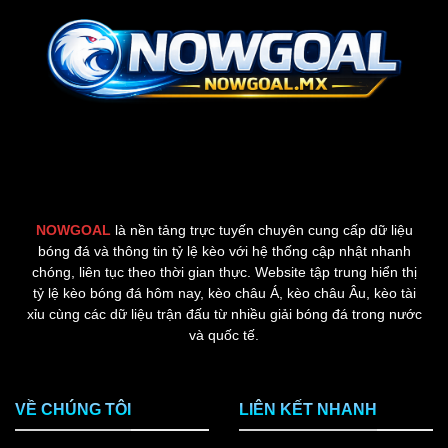
2026
NOWGOAL
là nền tảng trực tuyến chuyên cung cấp dữ liệu
bóng đá và thông tin tỷ lệ kèo với hệ thống cập nhật nhanh
chóng, liên tục theo thời gian thực. Website tập trung hiển thị
tỷ lệ kèo bóng đá hôm nay, kèo châu Á, kèo châu Âu, kèo tài
xỉu cùng các dữ liệu trận đấu từ nhiều giải bóng đá trong nước
và quốc tế.
VỀ CHÚNG TÔI
LIÊN KẾT NHANH