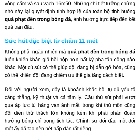
vòng cấm và sau vạch 16m50. Những chi tiết tưởng chừng
nhỏ này lại quyết định tính hợp lệ của toàn bộ tình huống
quả phạt đền trong bóng đá
, ảnh hưởng trực tiếp đến kết
quả trận đấu.
Sức hút đặc biệt từ chấm 11 mét
Không phải ngẫu nhiên mà
quả phạt đền trong bóng đá
luôn khiến khán giả hồi hộp hơn bất kỳ pha tấn công nào
khác. Một cú sút có thể giúp đội đang bị dẫn gỡ hòa, cũng
có thể khiến đội đang chiếm ưu thế gia tăng cách biệt.
Đối với người xem, đây là khoảnh khắc hội tụ đủ yếu tố
căng thẳng, kỹ thuật và cả tâm lý. Cầu thủ sút phải vượt
qua áp lực từ hàng vạn ánh mắt, trong khi thủ môn cũng
đối diện thử thách lớn không kém khi phải phán đoán
hướng bóng chỉ trong tích tắc. Chính sự đối đầu một đối
một ấy đã tạo nên nét hấp dẫn rất riêng.