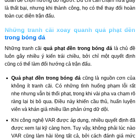
đoán để chọn hướng đổ người. Dù chỉ cần chậm nửa giây
là thất bại, nhưng khi thành công, họ có thể thay đổi hoàn
toàn cục diện trận đấu.
Những tranh cãi xoay quanh quả phạt đền
trong bóng đá
Những tranh cãi
quả phạt đền trong bóng đá
là chủ đề
luôn gây nhiều ý kiến trái chiều, bởi chỉ một quyết định
cũng có thể làm đổi hướng cả trận đấu.
Quả phạt đền trong bóng đá
cũng là nguồn cơn của
không ít tranh cãi. Có những tình huống phạm lỗi rất
nhẹ nhưng vẫn bị thổi phạt, trong khi vài pha va chạm rõ
ràng lại bị bỏ qua. Điều này khiến cầu thủ, huấn luyện
viên và khán giả nhiều lần phản ứng dữ dội.
Khi công nghệ VAR được áp dụng, nhiều quyết định đã
được xem lại kỹ càng hơn. Tuy vậy, không phải lúc nào
VAR cũng làm hài lòng tất cả, bởi cách đánh giá mức