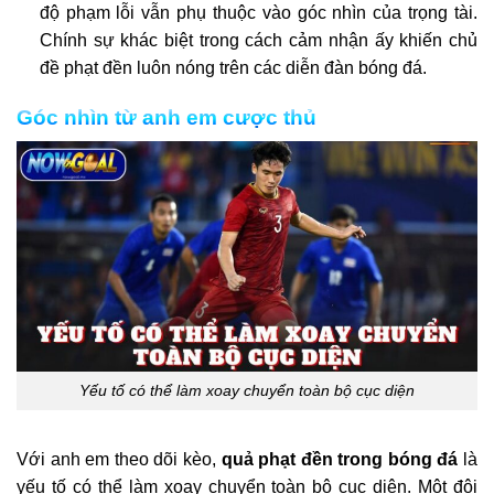
độ phạm lỗi vẫn phụ thuộc vào góc nhìn của trọng tài.
Chính sự khác biệt trong cách cảm nhận ấy khiến chủ
đề phạt đền luôn nóng trên các diễn đàn bóng đá.
Góc nhìn từ anh em cược thủ
Yếu tố có thể làm xoay chuyển toàn bộ cục diện
Với anh em theo dõi kèo,
quả phạt đền trong bóng đá
là
yếu tố có thể làm xoay chuyển toàn bộ cục diện. Một đội