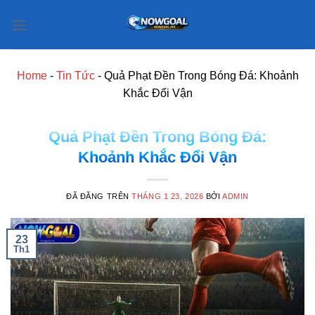
Chuyển
đến
nội
dung
Home
-
Tin Tức
-
Quả Phạt Đền Trong Bóng Đá: Khoảnh
Khắc Đổi Vận
Quả Phạt Đền Trong Bóng Đá:
Khoảnh Khắc Đổi Vận
ĐÃ ĐĂNG TRÊN
THÁNG 1 23, 2026
BỞI
ADMIN
23
Th1