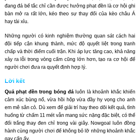
đang đá bế tắc chỉ cần được hưởng phạt đền là cơ hội ghi
bàn mở ra rất lớn, kéo theo sự thay đổi của kèo châu Á
hay tài xỉu.
Những người có kinh nghiệm thường quan sát cách hai
đội tiếp cận khung thành, mức độ quyết liệt trong tranh
chấp và thời điểm cuối trận. Khi áp lực tăng cao, khả năng
xảy ra lỗi trong vòng cấm cũng lớn hơn, tạo ra cơ hội để
người chơi đưa ra quyết định hợp lý.
Lời kết
Quả phạt đền trong bóng đá
luôn là khoảnh khắc khiến
cảm xúc bùng nổ, vừa hồi hộp vừa đầy hy vọng cho anh
em mê sân cỏ. Dù xem để giải trí hay theo dõi kết quả, tình
huống từ chấm 11 mét vẫn mang sức nặng đặc biệt, có thể
đổi trắng thay đen chỉ trong vài giây. Nowgoal luôn đồng
hành cùng người chơi để không bỏ lỡ những khoảnh khắc
gay cấn ấy.