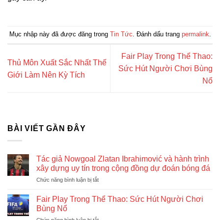
Mục nhập này đã được đăng trong
Tin Tức
. Đánh dấu trang
permalink
.
Fair Play Trong Thể Thao:
Thủ Môn Xuất Sắc Nhất Thế
Sức Hút Người Chơi Bùng
Giới Làm Nên Kỳ Tích
Nổ
BÀI VIẾT GẦN ĐÂY
Tác giả Nowgoal Zlatan Ibrahimović và hành trình
xây dựng uy tín trong cộng đồng dự đoán bóng đá
ở
Chức năng bình luận bị tắt
Tác
giả
Fair Play Trong Thể Thao: Sức Hút Người Chơi
Nowgoal
Bùng Nổ
Zlatan
ở
Chức năng bình luận bị tắt