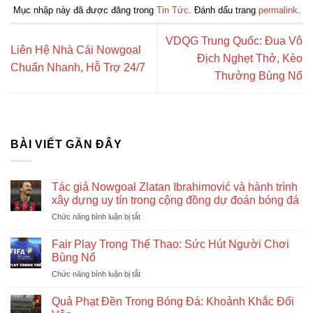
Mục nhập này đã được đăng trong
Tin Tức
. Đánh dấu trang
permalink
.
VDQG Trung Quốc: Đua Vô
Liên Hệ Nhà Cái Nowgoal
Địch Nghẹt Thở, Kèo
Chuẩn Nhanh, Hỗ Trợ 24/7
Thưởng Bùng Nổ
BÀI VIẾT GẦN ĐÂY
Tác giả Nowgoal Zlatan Ibrahimović và hành trình
xây dựng uy tín trong cộng đồng dự đoán bóng đá
ở
Chức năng bình luận bị tắt
Tác
giả
Fair Play Trong Thể Thao: Sức Hút Người Chơi
Nowgoal
Bùng Nổ
Zlatan
ở
Chức năng bình luận bị tắt
Ibrahimović
Fair
và
Play
hành
Quả Phạt Đền Trong Bóng Đá: Khoảnh Khắc Đổi
Trong
trình