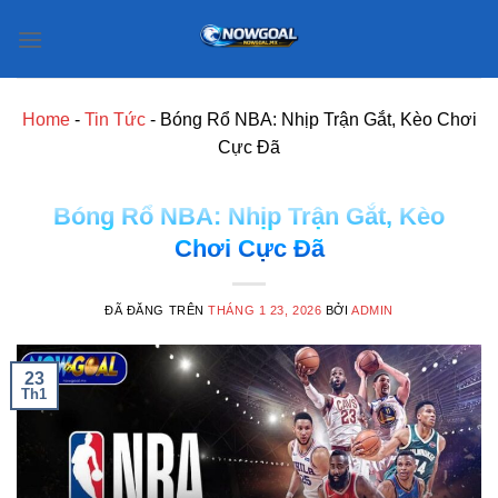
Chuyển
đến
nội
dung
Home
-
Tin Tức
-
Bóng Rổ NBA: Nhịp Trận Gắt, Kèo Chơi
Cực Đã
Bóng Rổ NBA: Nhịp Trận Gắt, Kèo
Chơi Cực Đã
ĐÃ ĐĂNG TRÊN
THÁNG 1 23, 2026
BỞI
ADMIN
23
Th1