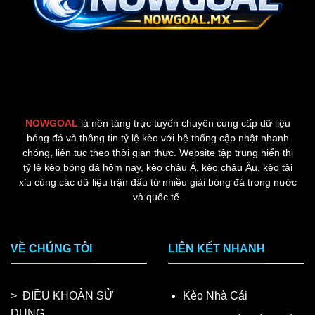
NOWGOAL
là nền tảng trực tuyến chuyên cung cấp dữ liệu
bóng đá và thông tin tỷ lệ kèo với hệ thống cập nhật nhanh
chóng, liên tục theo thời gian thực. Website tập trung hiển thị
tỷ lệ kèo bóng đá hôm nay, kèo châu Á, kèo châu Âu, kèo tài
xỉu cùng các dữ liệu trận đấu từ nhiều giải bóng đá trong nước
và quốc tế.
VỀ CHÚNG TÔI
LIÊN KẾT NHANH
> ĐIỀU KHOẢN SỬ
Kèo Nhà Cái
DỤNG