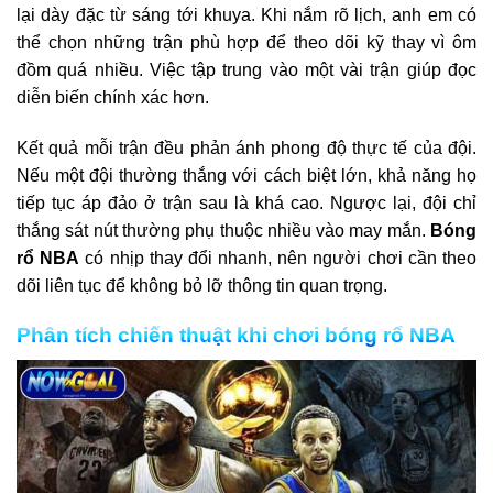
lại dày đặc từ sáng tới khuya. Khi nắm rõ lịch, anh em có
thể chọn những trận phù hợp để theo dõi kỹ thay vì ôm
đồm quá nhiều. Việc tập trung vào một vài trận giúp đọc
diễn biến chính xác hơn.
Kết quả mỗi trận đều phản ánh phong độ thực tế của đội.
Nếu một đội thường thắng với cách biệt lớn, khả năng họ
tiếp tục áp đảo ở trận sau là khá cao. Ngược lại, đội chỉ
thắng sát nút thường phụ thuộc nhiều vào may mắn.
Bóng
rổ NBA
có nhịp thay đổi nhanh, nên người chơi cần theo
dõi liên tục để không bỏ lỡ thông tin quan trọng.
Phân tích chiến thuật khi chơi bóng rổ NBA