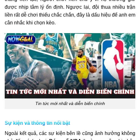
được nhịp tâm lý ổn định. Ngược lại, đội thua nhiều trận
liền rất dễ chơi thiếu chắc chắn, đây là dấu hiệu để anh em
cân nhắc khi chọn kèo.
Tin tức mới nhất và diễn biến chính
Sự kiện và thông tin nổi bật
Ngoài kết quả, các sự kiện bên lề cũng ảnh hưởng không